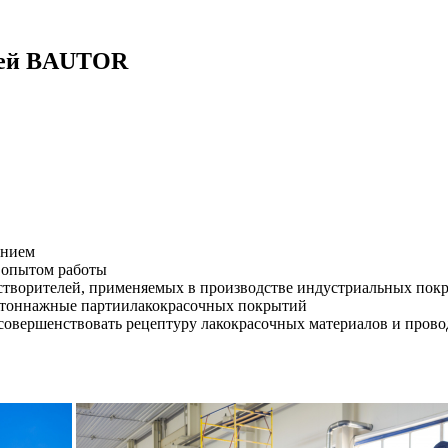
алей BAUTOR
анием
 опытом работы
астворителей, применяемых в производстве индустриальных пок
готоннажные партиилакокрасочных покрытий
совершенствовать рецептуру лакокрасочных материалов и пров